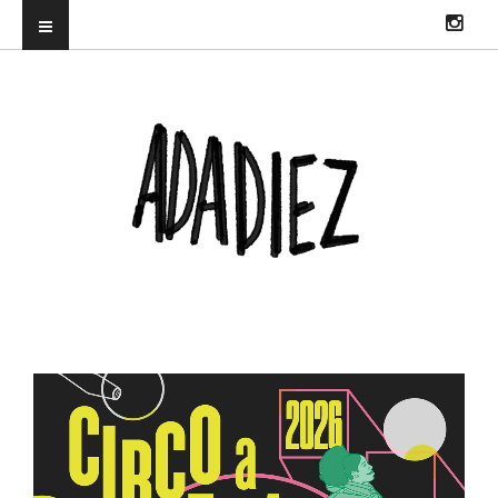
ILUSTRADORA PROFESIONAL. DIRECTORA DEL TRUENORAYO FEST Y
CO-CREADORA & DJ EN HITS WITH TITS