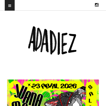
ILUSTRADORA PROFESIONAL. DIRECTORA DEL TRUENORAYO FEST Y
CO-CREADORA & DJ EN HITS WITH TITS