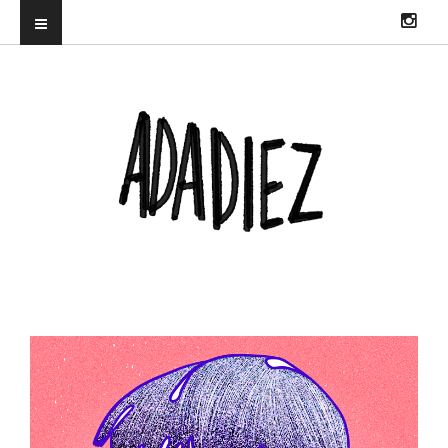
ILUSTRADORA PROFESIONAL. DIRECTORA DEL TRUENORAYO FEST Y
CO-CREADORA & DJ EN HITS WITH TITS