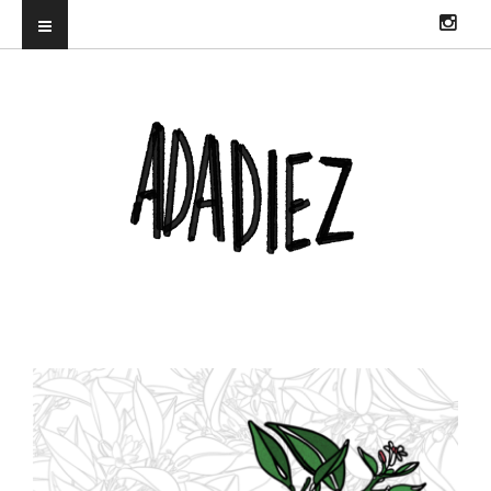
ILUSTRADORA PROFESIONAL. DIRECTORA DEL TRUENORAYO FEST Y
CO-CREADORA & DJ EN HITS WITH TITS