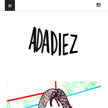
ILUSTRADORA PROFESIONAL. DIRECTORA DEL TRUENORAYO FEST Y
CO-CREADORA & DJ EN HITS WITH TITS