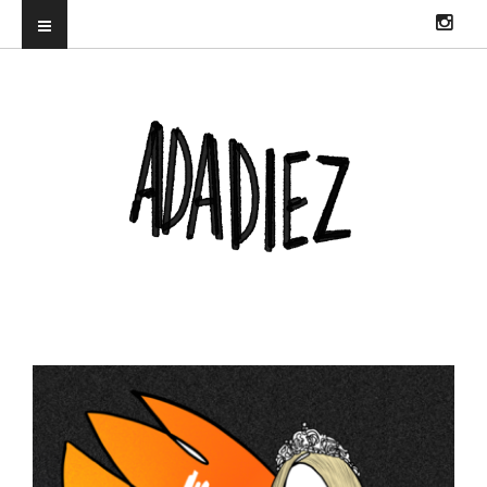
ILUSTRADORA PROFESIONAL. DIRECTORA DEL TRUENORAYO FEST Y
CO-CREADORA & DJ EN HITS WITH TITS