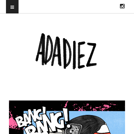
ILUSTRADORA PROFESIONAL. DIRECTORA DEL TRUENORAYO FEST Y
CO-CREADORA & DJ EN HITS WITH TITS