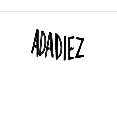
PROFESIONAL. DIRECTORA DEL TRUENORAYO FEST Y CO-CREADORA & DJ EN H