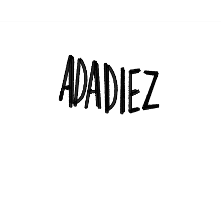
PROFESIONAL. DIRECTORA DEL TRUENORAYO FEST Y CO-CREADORA & DJ EN H