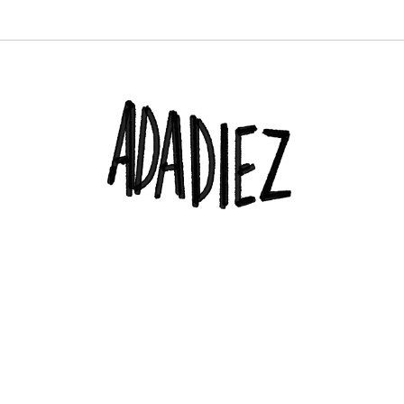
PROFESIONAL. DIRECTORA DEL TRUENORAYO FEST Y CO-CREADORA & DJ EN H