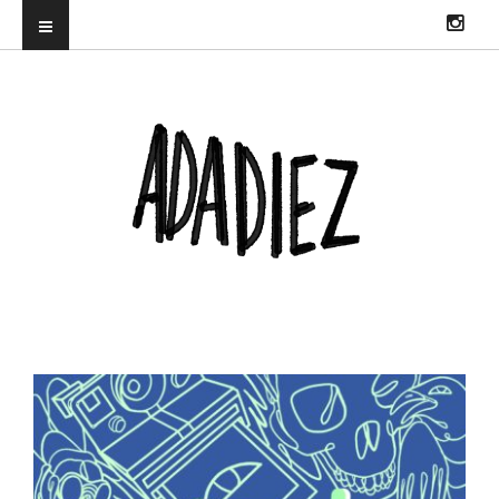
ILUSTRADORA PROFESIONAL. DIRECTORA DEL TRUENORAYO FEST Y
CO-CREADORA & DJ EN HITS WITH TITS