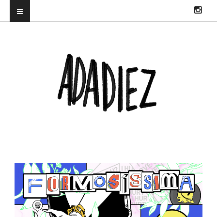
ILUSTRADORA PROFESIONAL. DIRECTORA DEL TRUENORAYO FEST Y
CO-CREADORA & DJ EN HITS WITH TITS