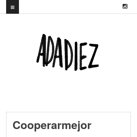
ILUSTRADORA PROFESIONAL. DIRECTORA DEL TRUENORAYO FEST Y
CO-CREADORA & DJ EN HITS WITH TITS
Cooperarmejor