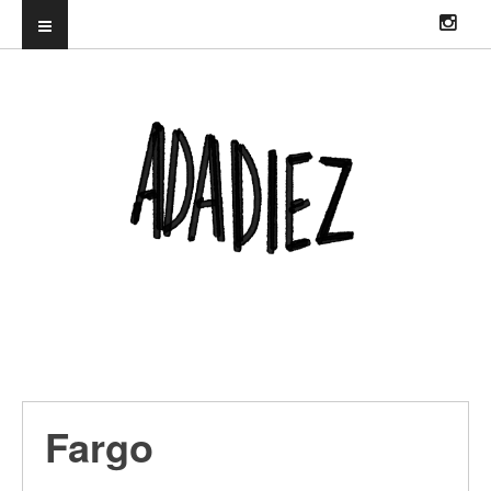
ILUSTRADORA PROFESIONAL. DIRECTORA DEL TRUENORAYO FEST Y
CO-CREADORA & DJ EN HITS WITH TITS
Fargo