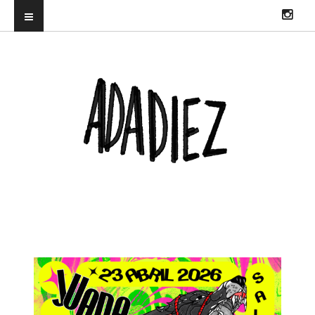
ILUSTRADORA PROFESIONAL. DIRECTORA DEL TRUENORAYO FEST Y
CO-CREADORA & DJ EN HITS WITH TITS